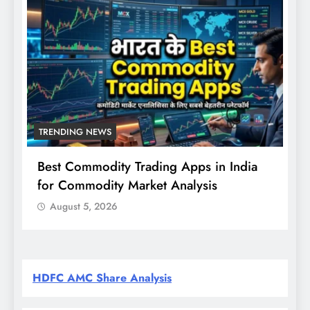
TRENDING NEWS
Best Commodity Trading Apps in India
N
for Commodity Market Analysis
स
क
August 5, 2026
HDFC AMC Share Analysis