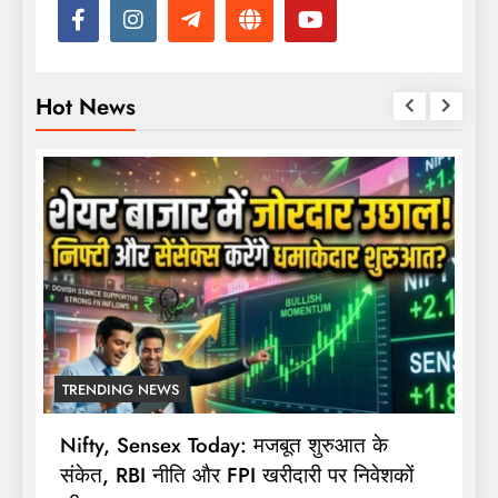
Hot News
TRENDING NEWS
Nifty, Sensex Today: मजबूत शुरुआत के
स
संकेत, RBI नीति और FPI खरीदारी पर निवेशकों
F