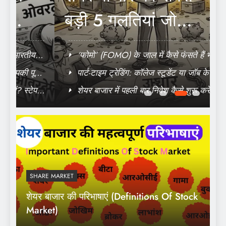
बड़ी 5 गलतियां जो
न
आपकी पूरी जमा-पूंजी खत्म
स
‘फोमो’ (FOMO) के जाल में कैसे फंसते हैं भारतीय
कर सकती हैं
निवेशक? बचने के 3 तरीके
ी
पार्ट-टाइम ट्रेडिंग: कॉलेज स्टूडेंट या जॉब के साथ
कैसे मैनेज करें?
-
शेयर बाजार में पहली बार निवेश कैसे शुरू करें? स्टेप-
बाय-स्टेप गाइड
SHARE MARKET
शेयर बाजार की परिभाषाएं (Definitions Of Stock
Market)