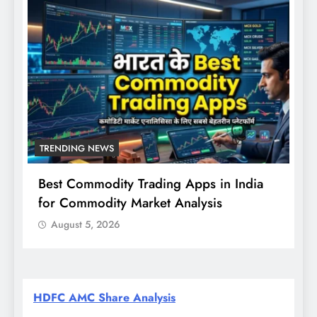
TRENDING NEWS
Best Commodity Trading Apps in India
N
for Commodity Market Analysis
स
क
August 5, 2026
HDFC AMC Share Analysis