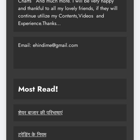
Charts
And much more. I will be very happy
and thankful to all my lovely friends, if they will
continue utilize my Contents,Videos and
Experience.Thanks…
Email: ehindime@gmail.com
Most Read
!
शेयर बाजार की परिभाषाएं
ट्रेडिंग के नियम