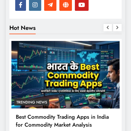
Hot News
TRENDING NEWS
Best Commodity Trading Apps in India
N
for Commodity Market Analysis
स