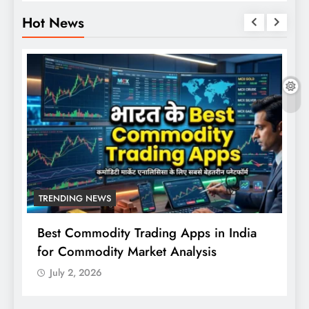
Hot News
TRENDING NEWS
Best Commodity Trading Apps in India
N
for Commodity Market Analysis
स
क
July 2, 2026