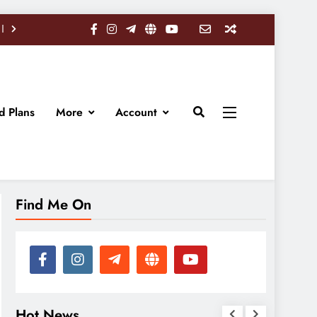
d Plans
More
Account
Find Me On
Hot News