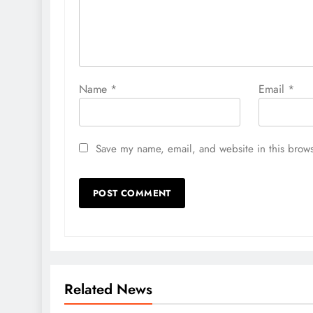
Name
*
Email
*
Save my name, email, and website in this brows
Related News