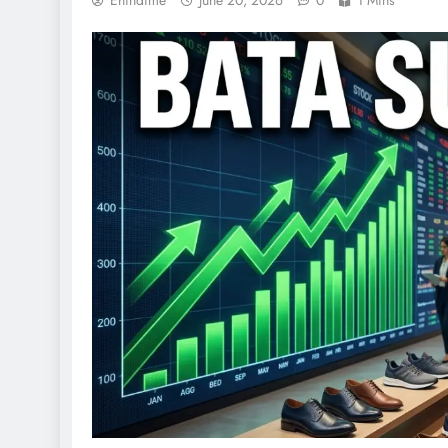
Ehindime
June 20, 2026
0
1 Mins