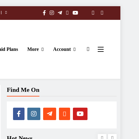
id Plans
More
Account
Find Me On
Hot News