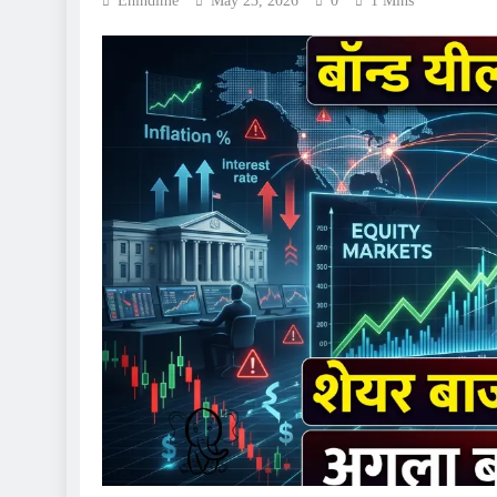
Ehindime
May 23, 2026
0
1 Mins