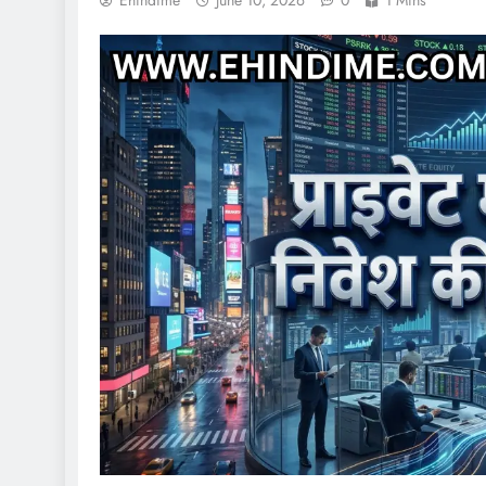
Ehindime
June 10, 2026
0
1 Mins