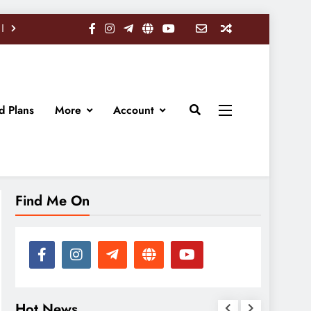
d Plans
More
Account
Find Me On
Hot News