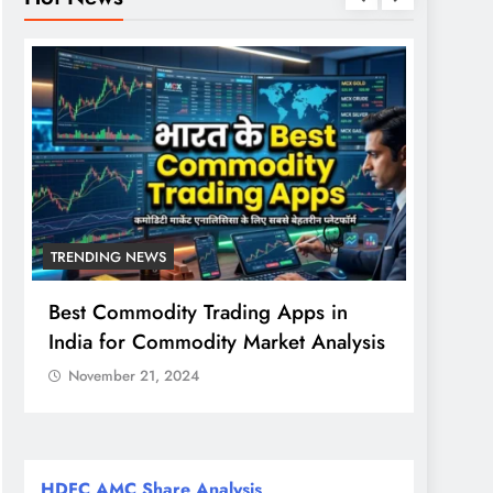
TRENDING NEWS
TREND
Best Commodity Trading Apps in
Nifty,
India for Commodity Market Analysis
संकेत,
निवेशक
November 21, 2024
Nove
HDFC AMC Share Analysis