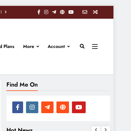
d Plans
More
Account
Find Me On
Hot News