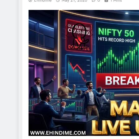
Ehindime
May 21, 2026
0
1 Mins