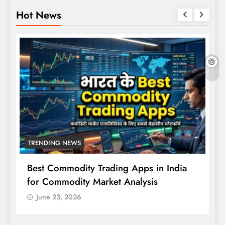
Hot News
TRENDING NEWS
Best Commodity Trading Apps in India
N
for Commodity Market Analysis
स
क
June 23, 2026