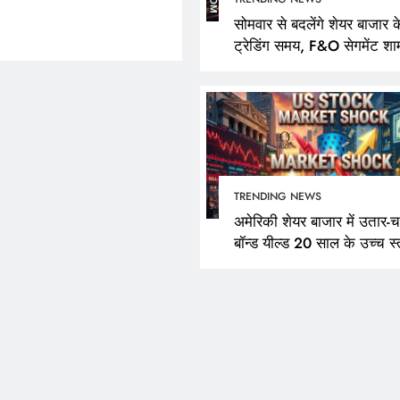
सोमवार से बदलेंगे शेयर बाजार क
ट्रेडिंग समय, F&O सेगमेंट शा
3:40 बजे तक रहेगा खुला
TRENDING NEWS
अमेरिकी शेयर बाजार में उतार-च
बॉन्ड यील्ड 20 साल के उच्च स्
पर पहुंची; नैस्डैक दिन की ऊंचा
400 अंक फिसला