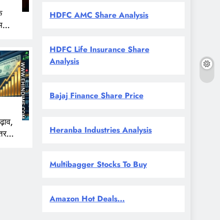
े
HDFC AMC Share Analysis
म
HDFC Life Insurance Share
Analysis
Bajaj Finance Share Price
ढ़ाव,
Heranba Industries Analysis
तर
ई से
Multibagger Stocks To Buy
Amazon Hot Deals...