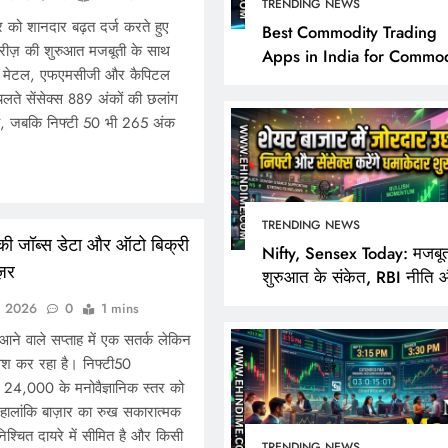
TRENDING NEWS
र को शानदार बढ़त दर्ज करते हुए
Best Commodity Trading
सीरीज़ की शुरुआत मजबूती के साथ
Apps in India for Commod
T), मेटल, एफएमसीजी और कैपिटल
Market Analysis
 चलते सेंसेक्स 889 अंकों की छलांग
, जबकि निफ्टी 50 भी 265 अंक
TRENDING NEWS
TRENDING NEWS
िकी जॉब्स डेटा और ऑटो बिक्री
Nifty, Sensex Today: मजबू
ज़र
शुरुआत के संकेत, RBI नीति 
Best Commodity Trad
FPI खरीदारी पर निवेशकों की
, 2026
0
1 mins
Apps in India for Co
आने वाले सप्ताह में एक सतर्क लेकिन
Market Analysis
ेश कर रहा है। निफ्टी50
June 28, 2026
 24,000 के मनोवैज्ञानिक स्तर को
हालांकि बाज़ार का रुख सकारात्मक
श्चित दायरे में सीमित है और किसी
TRENDING NEWS