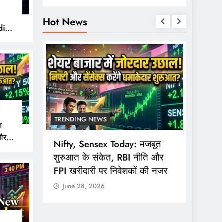
Hot News
ity
TRENDING NEWS
TREND
त
और
ing
Nifty, Sensex Today: मजबूत
सोमवार 
 नजर
mmodity
शुरुआत के संकेत, RBI नीति और
ट्रेडि
FPI खरीदारी पर निवेशकों की नजर
3:40 ब
June 28, 2026
June