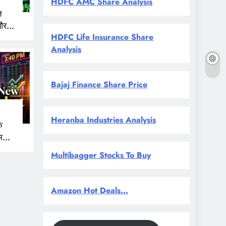
HDFC AMC Share Analysis
त
और
HDFC Life Insurance Share
 नजर
Analysis
Bajaj Finance Share Price
Heranba Industries Analysis
े
म
Multibagger Stocks To Buy
Amazon Hot Deals...