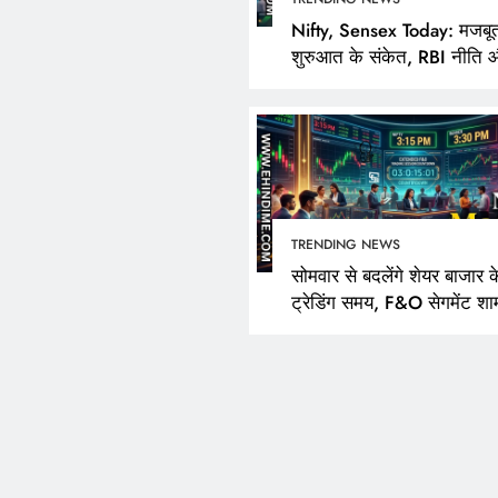
Nifty, Sensex Today: मजबू
शुरुआत के संकेत, RBI नीति 
FPI खरीदारी पर निवेशकों की
TRENDING NEWS
सोमवार से बदलेंगे शेयर बाजार क
ट्रेडिंग समय, F&O सेगमेंट शा
3:40 बजे तक रहेगा खुला