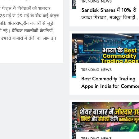
TRENDING NEWS
अल फंड्स ने निवेशकों को शानदार
Sandisk Shares में 10% से
। 25 मई से 29 मई के बीच कई फंड्स
ज्यादा गिरावट, मजबूत तिमाही
कि अंतरराष्ट्रीय बाजारों से जुड़े
नतीजों के बावजूद निवेशक क्यों 
 रहे। वैश्विक तकनीकी कंपनियों,
निराश?
उभरते बाजारों में तेजी का लाभ इन
TRENDING NEWS
TRENDING NEWS
Best Commodity Trading
Apps in India for Commod
Sandisk Shares में 10% 
Market Analysis
गिरावट, मजबूत तिमाही नतीज
बावजूद निवेशक क्यों हुए नि
May 31, 2026
TRENDING NEWS