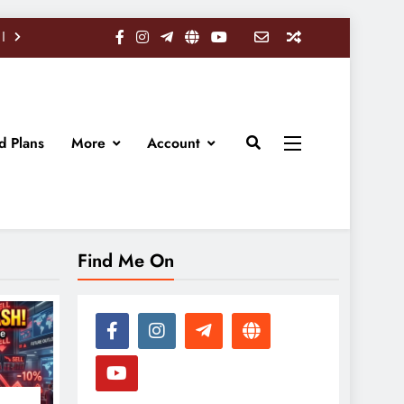
d Plans
More
Account
Find Me On