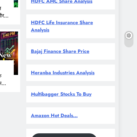
HDFC AMC Share Analysis
त
और
HDFC Life Insurance Share
 नजर
Analysis
Bajaj Finance Share Price
Heranba Industries Analysis
े
म
Multibagger Stocks To Buy
Amazon Hot Deals...