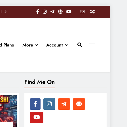
d Plans
More
Account
Find Me On