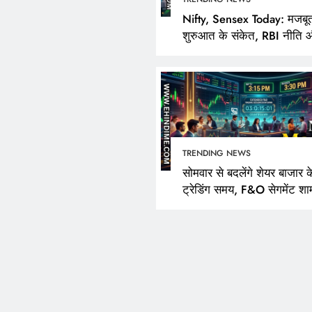
Nifty, Sensex Today: मजबू
शुरुआत के संकेत, RBI नीति 
FPI खरीदारी पर निवेशकों की
TRENDING NEWS
सोमवार से बदलेंगे शेयर बाजार क
ट्रेडिंग समय, F&O सेगमेंट शा
3:40 बजे तक रहेगा खुला