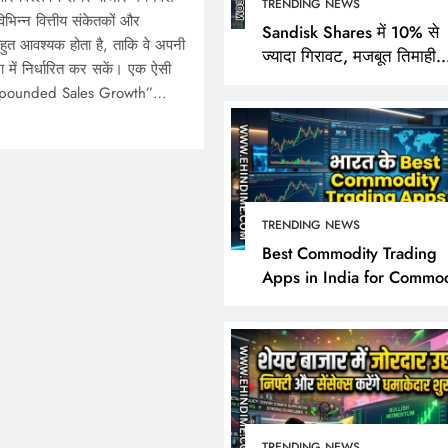
TRENDING NEWS
िभिन्न वित्तीय संकेतकों और
Sandisk Shares में 10% से
ुत आवश्यक होता है, ताकि वे अपनी
ज्यादा गिरावट, मजबूत तिमाही
ा में निर्धारित कर सकें। एक ऐसी
नतीजों के बावजूद निवेशक क्यों 
“Compounded Sales Growth”…
निराश?
TRENDING NEWS
TRENDING NEWS
Best Commodity Trading
Apps in India for Commod
Sandisk Shares में 10% 
Market Analysis
गिरावट, मजबूत तिमाही नतीज
बावजूद निवेशक क्यों हुए नि
November 29, 2024
TRENDING NEWS