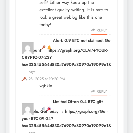
self? Either way keep up the
excellent quality writing, it is rare to
look a great weblog like this one
today
!
REPLY
Alert: 0.9 BTC not claimed. Go
to account → https://graph.org/CLAIM-YOUR-
CRYPTO-07-23?
hs=32545564d830a7d909a80970a19099e1&
says:
July 28, 2025 at 10:20 PM
xqbkin
REPLY
Limited Offer: 0.4 BTC gift
available. Get today → https://graph.org/Get-
your-BTC-09-04?
hs=32545564d830a7d909a80970a19099e1&
says: