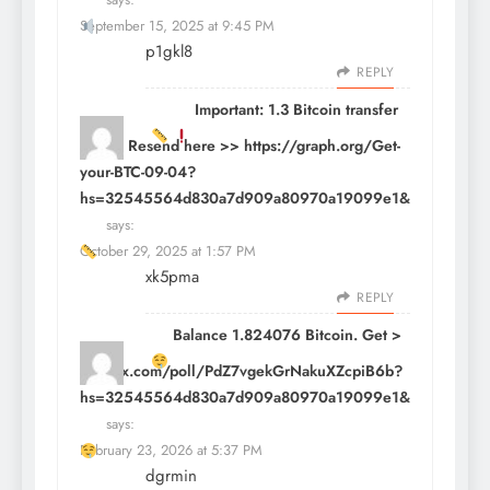
September 15, 2025 at 9:45 PM
p1gkl8
REPLY
Important: 1.3 Bitcoin transfer
failed. Resend here >> https://graph.org/Get-
your-BTC-09-04?
hs=32545564d830a7d909a80970a19099e1&
says:
October 29, 2025 at 1:57 PM
xk5pma
REPLY
Balance 1.824076 Bitcoin. Get >
yandex.com/poll/PdZ7vgekGrNakuXZcpiB6b?
hs=32545564d830a7d909a80970a19099e1&
says:
February 23, 2026 at 5:37 PM
dgrmin