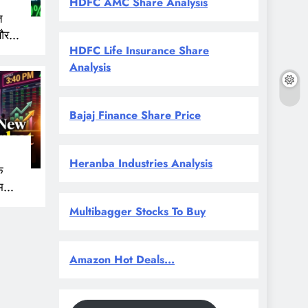
HDFC AMC Share Analysis
त
और
HDFC Life Insurance Share
 नजर
Analysis
Bajaj Finance Share Price
Heranba Industries Analysis
े
म
Multibagger Stocks To Buy
Amazon Hot Deals...