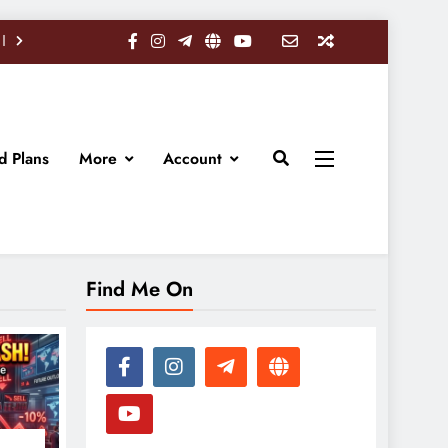
d Plans
More
Account
Find Me On