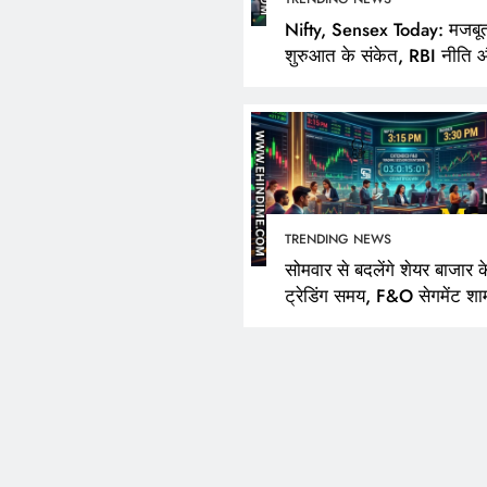
Nifty, Sensex Today: मजबू
शुरुआत के संकेत, RBI नीति 
FPI खरीदारी पर निवेशकों की
TRENDING NEWS
सोमवार से बदलेंगे शेयर बाजार क
ट्रेडिंग समय, F&O सेगमेंट शा
3:40 बजे तक रहेगा खुला