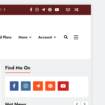
d Plans
More
Account
Find Me On
Hot News