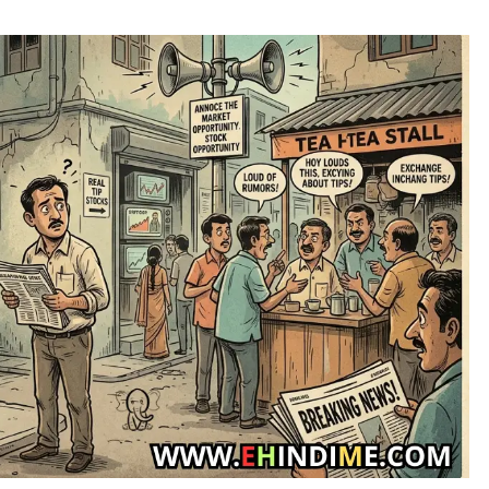
TRENDING NEWS
Best Commodity Trading Apps in
India for Commodity Market Analysis
May 23, 2026