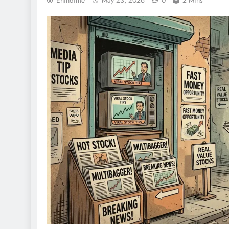
Ehindime
May 23, 2026
0
2 Mins