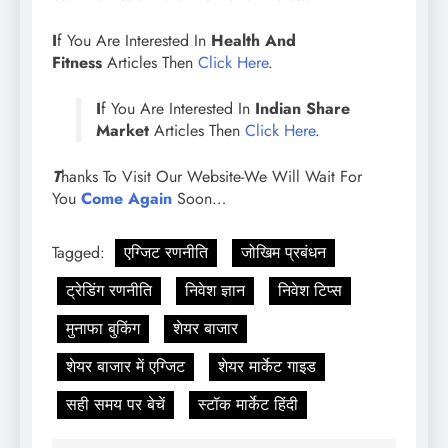
I
f You Are Interested In
Health And
Fitness
Articles Then
Click Here
.
I
f You Are Interested In
Indian Share
Market
Articles Then
Click Here
.
T
hanks To Visit Our Website-We Will Wait For
You
Come Again
Soon…
Tagged:
एग्जिट रणनीति
जोखिम प्रबंधन
ट्रेडिंग रणनीति
निवेश ज्ञान
निवेश टिप्स
मुनाफा बुकिंग
शेयर बाजार
शेयर बाजार में एग्जिट
शेयर मार्केट गाइड
सही समय पर बेचें
स्टॉक मार्केट हिंदी