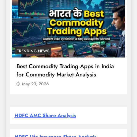
G NEWS
TRENDING NEWS
ommodity Trading Apps in India
Nifty, Sensex T
mmodity Market Analysis
संकेत, RBI नीति 
की नजर
3, 2026
May 23, 2026
HDFC AMC Share Analysis
HDFC Life Insurance Share Analysis