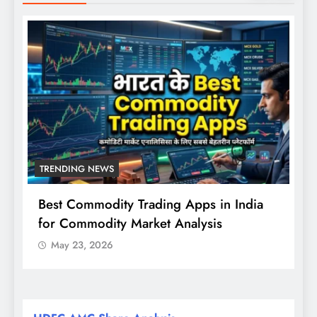
TRENDING NEWS
Best Commodity Trading Apps in India
N
for Commodity Market Analysis
स
क
May 23, 2026