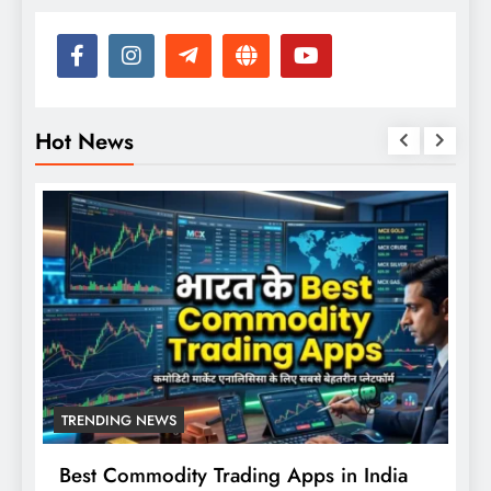
Hot News
TRENDING NEWS
Best Commodity Trading Apps in India
N