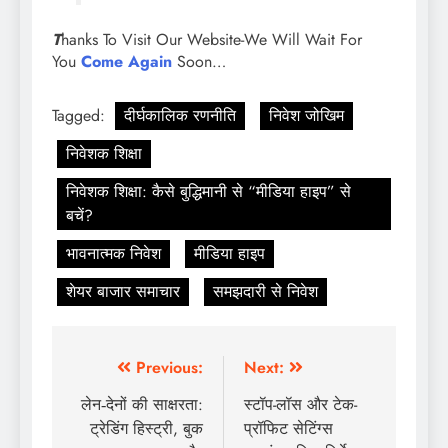
T
hanks To Visit Our Website-We Will Wait For
You
Come Again
Soon…
Tagged:
दीर्घकालिक रणनीति
निवेश जोखिम
निवेशक शिक्षा
निवेशक शिक्षा: कैसे बुद्धिमानी से “मीडिया हाइप” से
बचें?
भावनात्मक निवेश
मीडिया हाइप
शेयर बाजार समाचार
समझदारी से निवेश
Previous:
Next:
लेन‑देनों की साक्षरता:
स्टॉप-लॉस और टेक-
ट्रेडिंग हिस्ट्री, बुक
प्रॉफिट सेटिंग्स