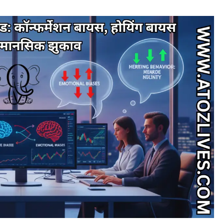
TRENDING NEWS
Best Commodity Trading Apps in
India for Commodity Market Analysis
May 23, 2026