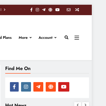
d Plans
More
Account
Find Me On
Hot News