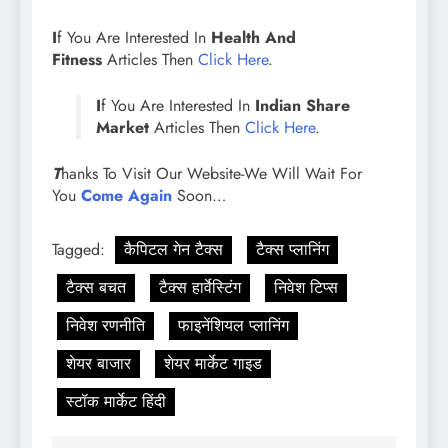
I
f You Are Interested In
Health And
Fitness
Articles Then
Click Here
.
I
f You Are Interested In
Indian Share
Market
Articles Then
Click Here
.
T
hanks To Visit Our Website-We Will Wait For
You
Come Again
Soon…
Tagged:
कैपिटल गेन टैक्स
टैक्स प्लानिंग
टैक्स बचत
टैक्स हार्वेस्टिंग
निवेश टिप्स
निवेश रणनीति
फाइनेंशियल प्लानिंग
शेयर बाजार
शेयर मार्केट गाइड
स्टॉक मार्केट हिंदी