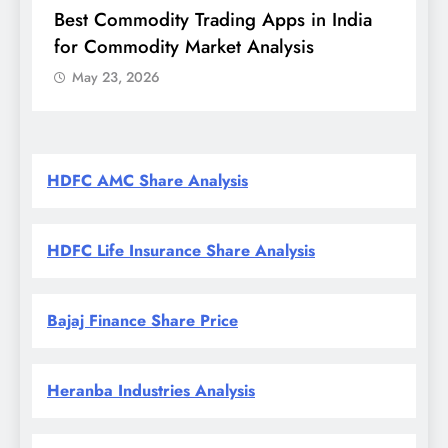
Best Commodity Trading Apps in India
Nifty
for Commodity Market Analysis
संकेत,
की न
May 23, 2026
May
HDFC AMC Share Analysis
HDFC Life Insurance Share Analysis
Bajaj Finance Share Price
Heranba Industries Analysis