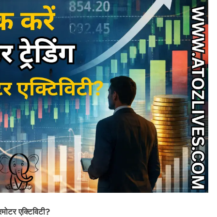
TRENDING NEWS
Best Commodity Trading Apps in
India for Commodity Market Analysis
May 23, 2026
्रमोटर एक्टिविटी?