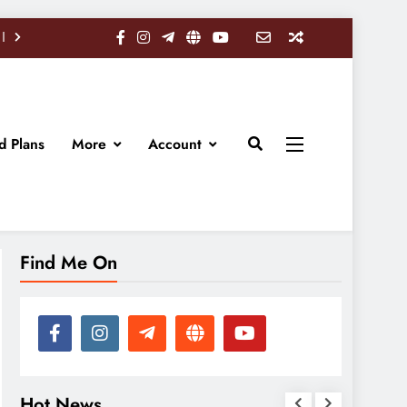
d Plans
More
Account
Find Me On
Hot News