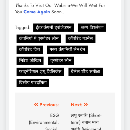
T
hanks To Visit Our Website-We Will Wait For
You
Come Again
Soon…
Tagged:
इंटर-कंपनी ट्रांजेक्शन
ऋण विश्लेषण
कंपनियों में प्रमोटर लोन
कॉर्पोरेट गवर्नेंस
कॉर्पोरेट वित्त
ग्रुप कंपनियों लेन-देन
निवेश जोखिम
प्रमोटर लोन
फाइनेंशियल ड्यू डिलिजेंस
बैलेंस शीट समीक्षा
वित्तीय पारदर्शिता
Previous:
Next:
ESG
लघु अवधि (Short-
(Environmental,
term) बनाम मध्य
Social,
अवधि (Mid-term)