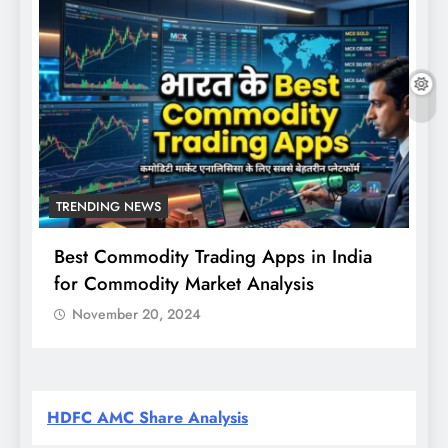
TRENDING NEWS
Best Commodity Trading Apps in India
N
for Commodity Market Analysis
स
क
November 20, 2024
HDFC AMC Share Analysis