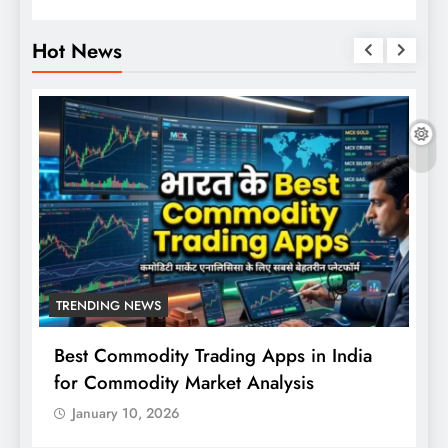
Hot News
TRENDING NEWS
Best Commodity Trading Apps in India
N
for Commodity Market Analysis
स
क
January 10, 2026