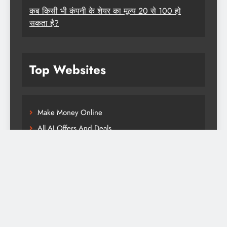
कब किसी भी कंपनी के शेयर का मूल्य 20 से 100 हो
सकता है?
Top Websites
Make Money Online
All AI Offers And Deals
Health And Fitness
Real Life Offers And Deals
Online Free Image Converter
Online Free Tools
Downloadable PDF Books
Access Whole World Videos