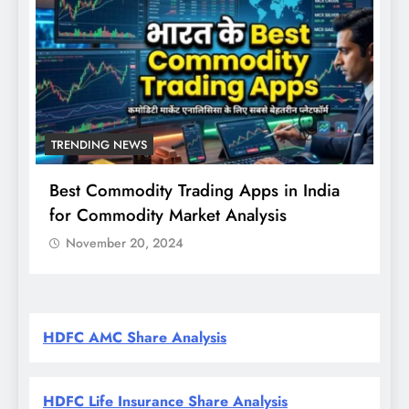
TRENDING NEWS
Best Commodity Trading Apps in India
N
for Commodity Market Analysis
स
क
November 20, 2024
HDFC AMC Share Analysis
HDFC Life Insurance Share Analysis