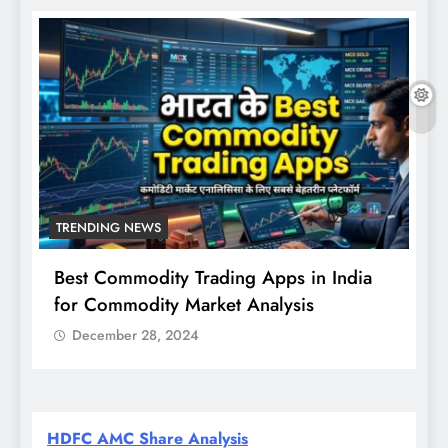
TRENDING NEWS
Best Commodity Trading Apps in India
N
for Commodity Market Analysis
स
क
December 28, 2024
HDFC AMC Share Analysis