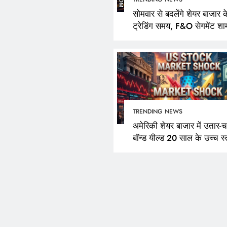
सोमवार से बदलेंगे शेयर बाजार क
ट्रेडिंग समय, F&O सेगमेंट शा
3:40 बजे तक रहेगा खुला
TRENDING NEWS
अमेरिकी शेयर बाजार में उतार-च
बॉन्ड यील्ड 20 साल के उच्च स्
पर पहुंची; नैस्डैक दिन की ऊंचा
400 अंक फिसला