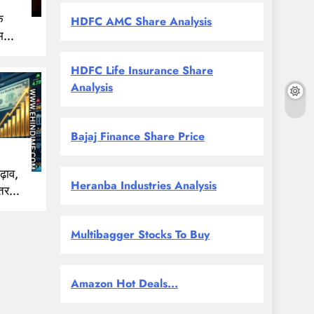
े
HDFC AMC Share Analysis
म
HDFC Life Insurance Share
Analysis
Bajaj Finance Share Price
ढ़ाव,
Heranba Industries Analysis
तर
ई से
Multibagger Stocks To Buy
Amazon Hot Deals...