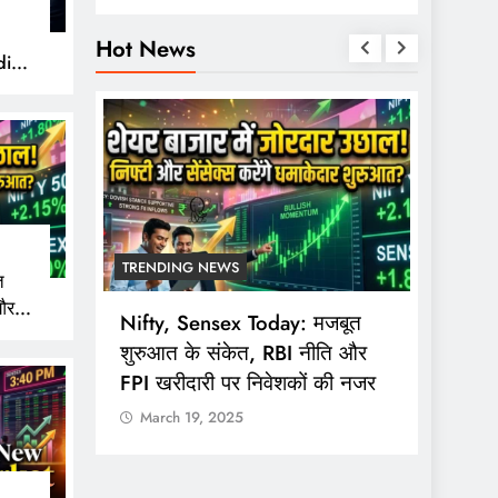
Hot News
ity
TRENDING NEWS
TREND
त
और
ing
Nifty, Sensex Today: मजबूत
सोमवार 
 नजर
mmodity
शुरुआत के संकेत, RBI नीति और
ट्रेडि
FPI खरीदारी पर निवेशकों की नजर
3:40 ब
March 19, 2025
Marc