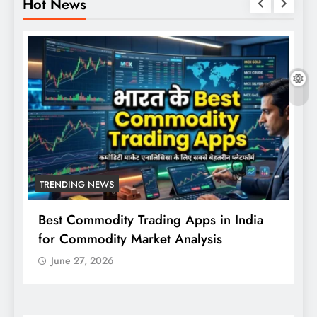
Hot News
TRENDING NEWS
Best Commodity Trading Apps in India
N
for Commodity Market Analysis
स
क
June 27, 2026