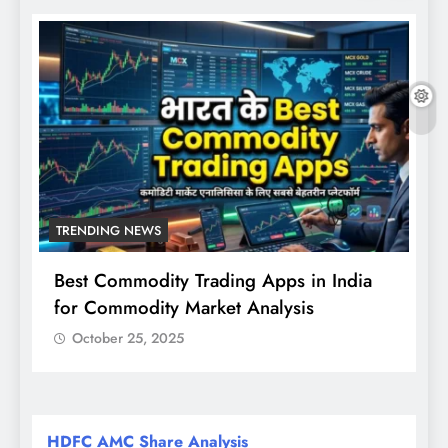
TRENDING NEWS
Best Commodity Trading Apps in India
N
for Commodity Market Analysis
स
क
October 25, 2025
HDFC AMC Share Analysis