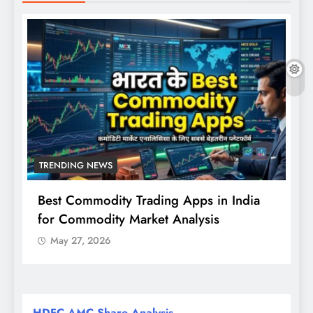
TRENDING NEWS
Best Commodity Trading Apps in India
N
for Commodity Market Analysis
स
क
May 27, 2026
HDFC AMC Share Analysis