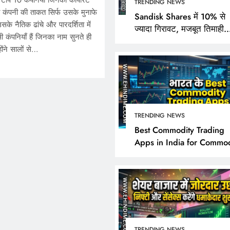
 टॉप 10 कंपनियाँ जिनकी कॉर्पोरेट
TRENDING NEWS
सी कंपनी की ताकत सिर्फ उसके मुनाफे
Sandisk Shares में 10% से
ि उसके नैतिक ढांचे और पारदर्शिता में
ज्यादा गिरावट, मजबूत तिमाही
ी कंपनियाँ हैं जिनका नाम सुनते ही
नतीजों के बावजूद निवेशक क्यों 
होंने सालों से…
निराश?
TRENDING NEWS
TRENDING NEWS
Best Commodity Trading
Apps in India for Commod
Sandisk Shares में 10% 
Market Analysis
गिरावट, मजबूत तिमाही नतीज
बावजूद निवेशक क्यों हुए नि
October 25, 2025
TRENDING NEWS