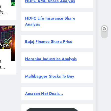
HDFC AMC Share Analysis
त
और
HDFC Life Insurance Share
 नजर
Analysis
Bajaj Finance Share Price
Heranba Industries Analysis
े
म
Multibagger Stocks To Buy
Amazon Hot Deals...