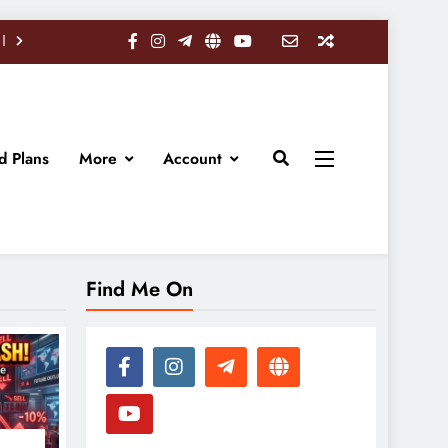
d Plans
More
Account
Find Me On