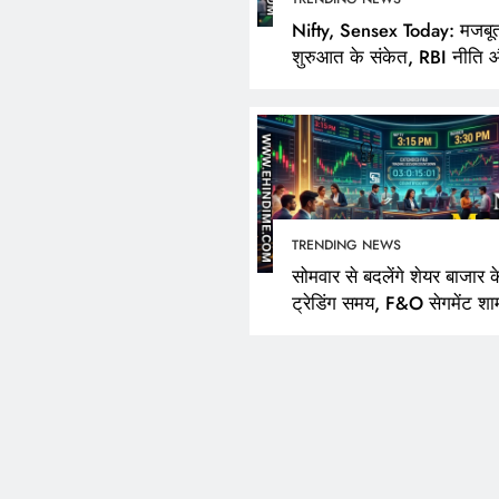
Nifty, Sensex Today: मजबू
शुरुआत के संकेत, RBI नीति 
FPI खरीदारी पर निवेशकों की
TRENDING NEWS
सोमवार से बदलेंगे शेयर बाजार क
ट्रेडिंग समय, F&O सेगमेंट शा
3:40 बजे तक रहेगा खुला