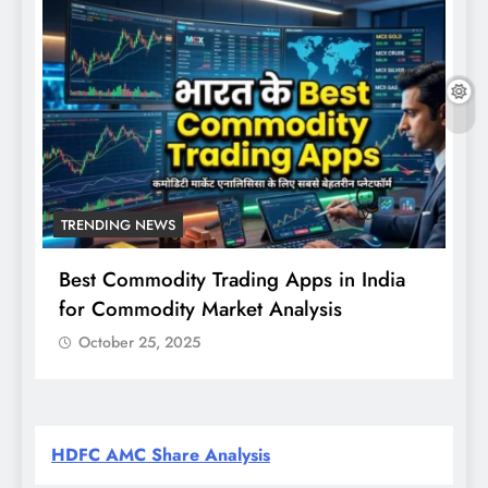
TRENDING NEWS
Best Commodity Trading Apps in India
N
for Commodity Market Analysis
स
क
October 25, 2025
HDFC AMC Share Analysis