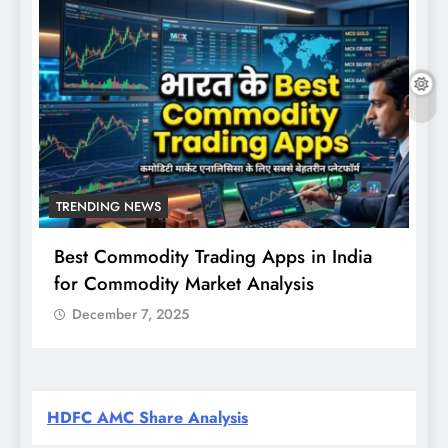
TRENDING NEWS
Best Commodity Trading Apps in India
N
for Commodity Market Analysis
स
क
December 7, 2025
HDFC AMC Share Analysis