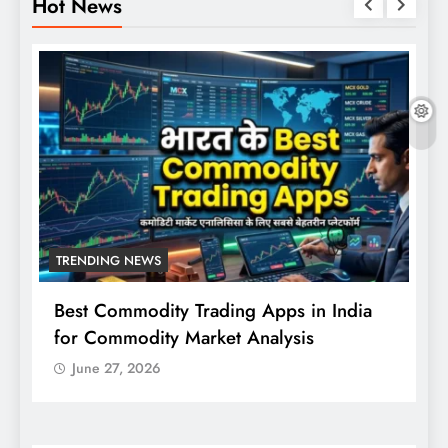
Hot News
TRENDING NEWS
Best Commodity Trading Apps in India
N
for Commodity Market Analysis
स
क
June 27, 2026