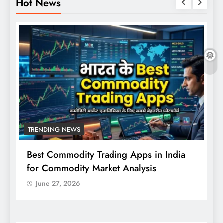
Hot News
TRENDING NEWS
Best Commodity Trading Apps in India
N
for Commodity Market Analysis
स
क
June 27, 2026