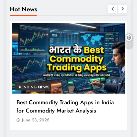
Hot News
TRENDING NEWS
Best Commodity Trading Apps in India
N
for Commodity Market Analysis
स
क
June 23, 2026