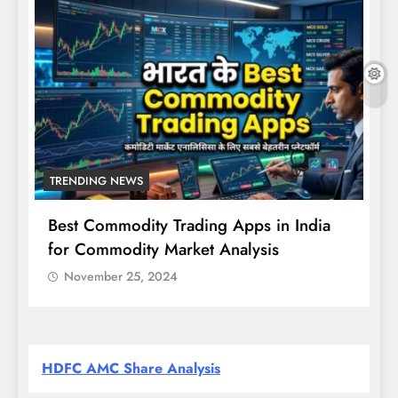
TRENDING NEWS
Best Commodity Trading Apps in India
N
for Commodity Market Analysis
स
क
November 25, 2024
HDFC AMC Share Analysis