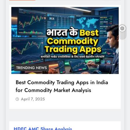
TRENDING NEWS
Best Commodity Trading Apps in India
N
for Commodity Market Analysis
स
क
April 7, 2025
HDFC AMC Share Analysis