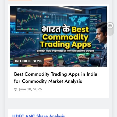
TRENDING NEWS
Best Commodity Trading Apps in India
N
for Commodity Market Analysis
स
क
June 18, 2026
HDFC AMC Share Analysis