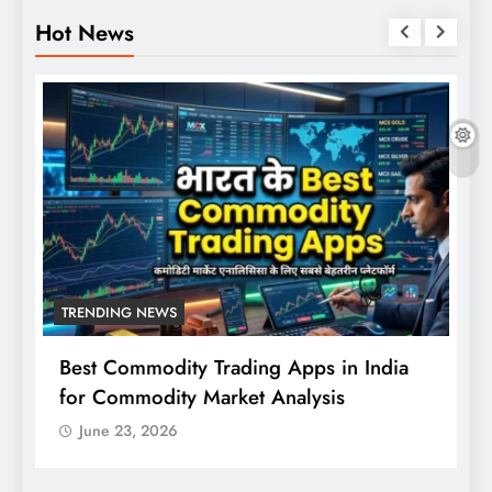
Hot News
TRENDING NEWS
Best Commodity Trading Apps in India
N
for Commodity Market Analysis
स
क
June 23, 2026