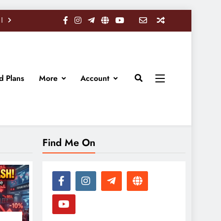
d Plans
More
Account
Find Me On