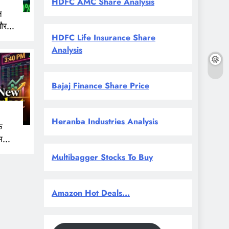
HDFC AMC Share Analysis
त
और
HDFC Life Insurance Share
 नजर
Analysis
Bajaj Finance Share Price
Heranba Industries Analysis
े
म
Multibagger Stocks To Buy
Amazon Hot Deals...