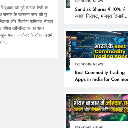
TRENDING NEWS
ें बुधवार को हुई व्यापक तेजी के
Sandisk Shares में 10% से
2-सप्ताह के उच्चतम स्तर को छू
ज्यादा गिरावट, मजबूत तिमाही
िस्टिक्स और मिडकैप केमिकल सेक्टर
नतीजों के बावजूद निवेशक क्यों 
ई। एगिस लॉजिस्टिक्स का शेयर
निराश?
ंच गया। कारोबार के दौरान इसमें
ंपनी…
TRENDING NEWS
TRENDING NEWS
Best Commodity Trading
Apps in India for Commod
Sandisk Shares में 10% 
Market Analysis
गिरावट, मजबूत तिमाही नतीज
बावजूद निवेशक क्यों हुए नि
June 12, 2026
TRENDING NEWS