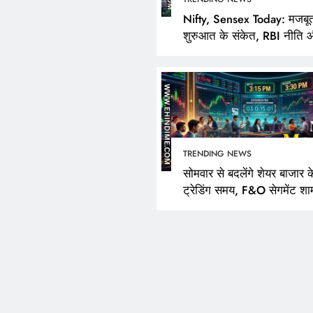
Nifty, Sensex Today: मजबू
शुरुआत के संकेत, RBI नीति 
FPI खरीदारी पर निवेशकों की
TRENDING NEWS
सोमवार से बदलेंगे शेयर बाजार क
ट्रेडिंग समय, F&O सेगमेंट शा
3:40 बजे तक रहेगा खुला