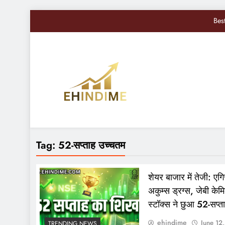
Bes
Nifty, Sensex Toda
सोमवार से बद
Sandisk Shares में 10
Bes
EHindiMe
Smarter Investments, Brighter Future: Your Mirro
Nifty, Sensex Toda
Tag:
52-सप्ताह उच्चतम
सोमवार से बद
शेयर बाजार में तेजी: एग
अकुम्स ड्रग्स, जेबी क
स्टॉक्स ने छुआ 52-सप्त
ehindime
June 12
TRENDING NEWS