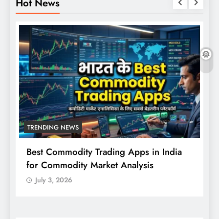
Hot News
TRENDING NEWS
Best Commodity Trading Apps in India
N
for Commodity Market Analysis
स
क
July 3, 2026