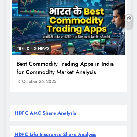
TRENDING NEWS
Best Commodity Trading Apps in India
N
for Commodity Market Analysis
स
क
October 25, 2025
HDFC AMC Share Analysis
HDFC Life Insurance Share Analysis