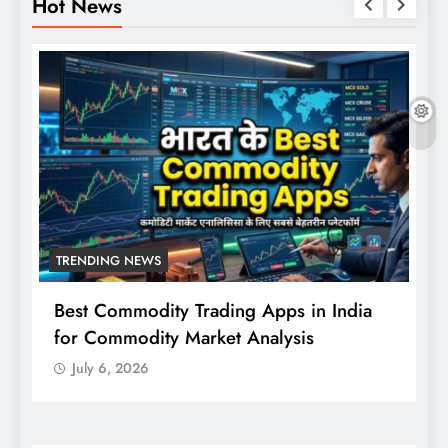
Hot News
TRENDING NEWS
Best Commodity Trading Apps in India
N
for Commodity Market Analysis
स
क
July 6, 2026