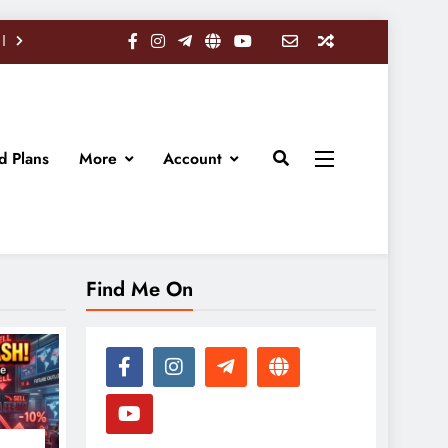
d Plans
More
Account
Find Me On