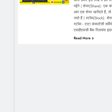
आज हमारे इस लेख में हम शेय
पढ़ेंगे | शेयर(Share): एक 
आप एक शेयर खरीदते हैं, तो
जाते हैं | स्टॉक(Stock): शेय
स्टॉक:- टाटा कंसल्टेंसी सर
एचडीएफसी बैंक रिलायंस इंड
Read More