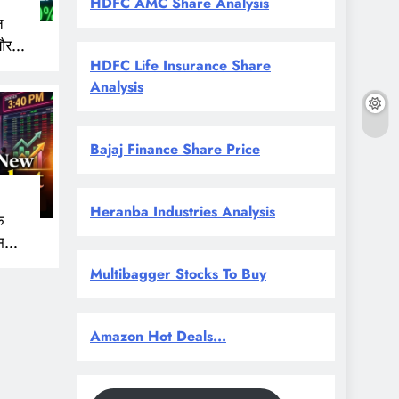
HDFC AMC Share Analysis
त
और
HDFC Life Insurance Share
 नजर
Analysis
Bajaj Finance Share Price
Heranba Industries Analysis
े
म
Multibagger Stocks To Buy
Amazon Hot Deals...