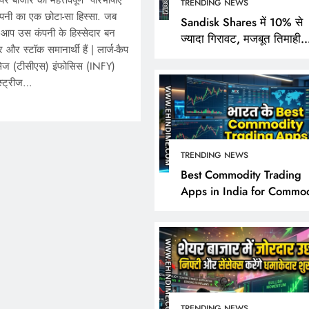
र बाजार की महत्तवपूर्ण परिभाषाएं
TRENDING NEWS
कंपनी का एक छोटा-सा हिस्सा. जब
Sandisk Shares में 10% से
 आप उस कंपनी के हिस्सेदार बन
ज्यादा गिरावट, मजबूत तिमाही
र और स्टॉक समानार्थी हैं | लार्ज-कैप
नतीजों के बावजूद निवेशक क्यों 
्विसेज (टीसीएस) इंफोसिस (INFY)
निराश?
स्ट्रीज…
TRENDING NEWS
TRENDING NEWS
Best Commodity Trading
Apps in India for Commod
Sandisk Shares में 10% 
Market Analysis
गिरावट, मजबूत तिमाही नतीज
बावजूद निवेशक क्यों हुए नि
November 18, 2024
TRENDING NEWS