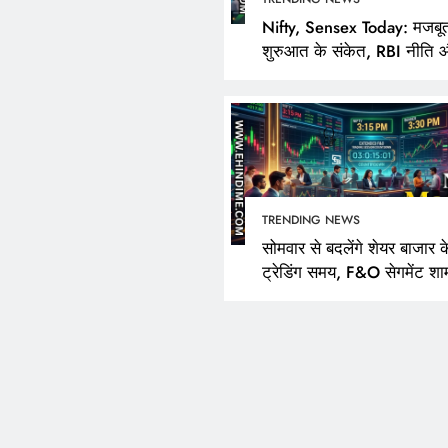
Nifty, Sensex Today: मजबू
शुरुआत के संकेत, RBI नीति 
FPI खरीदारी पर निवेशकों की
TRENDING NEWS
सोमवार से बदलेंगे शेयर बाजार क
ट्रेडिंग समय, F&O सेगमेंट शा
3:40 बजे तक रहेगा खुला